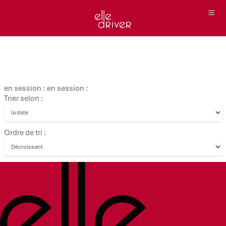
en session : en session :
Trier selon :
Ordre de tri :