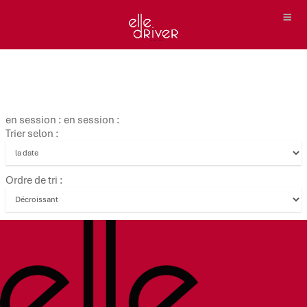
en session : en session :
Trier selon :
Ordre de tri :