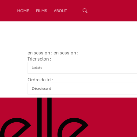
HOME
FILMS
ABOUT
en session : en session :
Trier selon :
Ordre de tri :