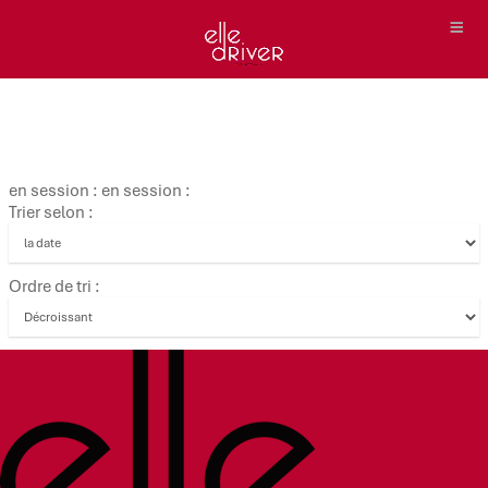
en session : en session :
Trier selon :
Ordre de tri :