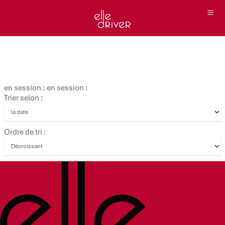
en session : en session :
Trier selon :
Ordre de tri :