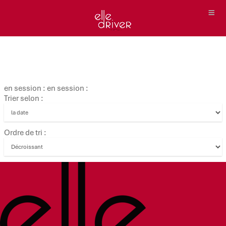
en session : en session :
Trier selon :
Ordre de tri :