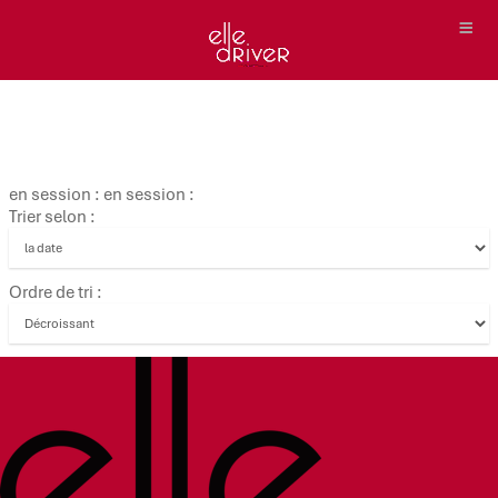
en session : en session :
Trier selon :
Ordre de tri :