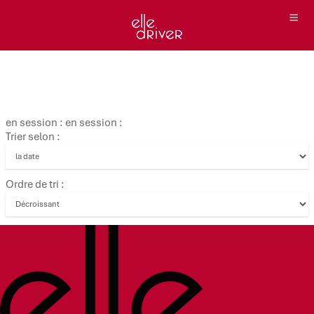
en session : en session :
Trier selon :
Ordre de tri :