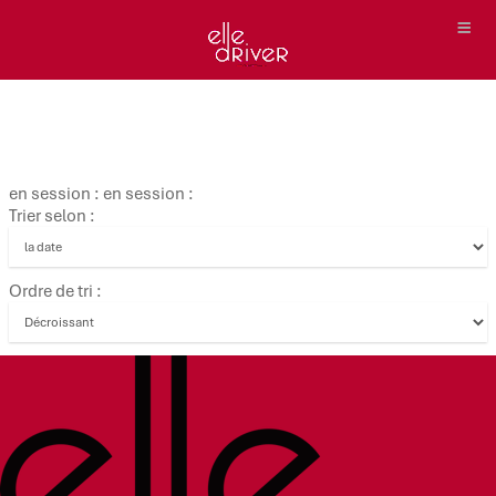
en session : en session :
Trier selon :
Ordre de tri :