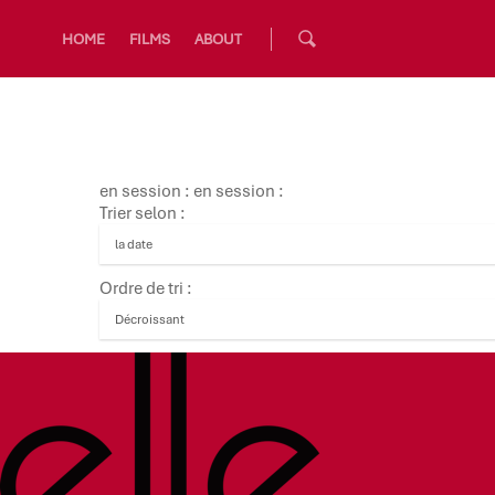
HOME
FILMS
ABOUT
en session : en session :
Trier selon :
Ordre de tri :