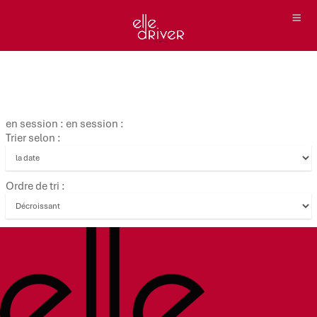
en session : en session :
Trier selon :
Ordre de tri :