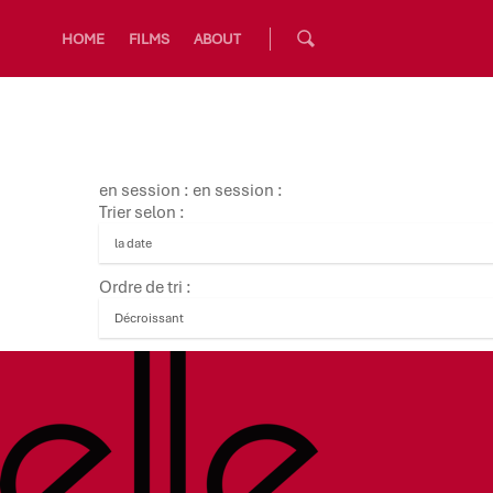
HOME
FILMS
ABOUT
en session : en session :
Trier selon :
Ordre de tri :