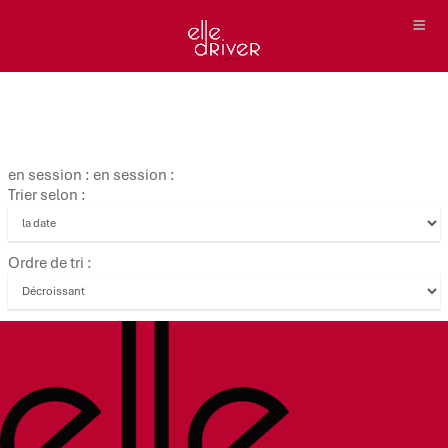
en session : en session :
Trier selon :
Ordre de tri :