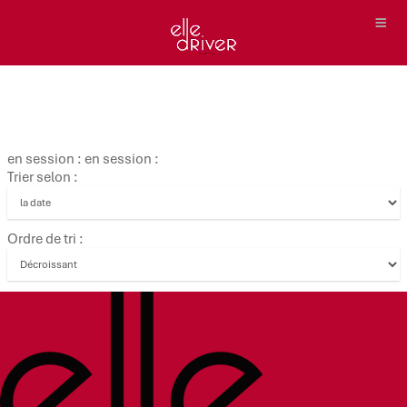
en session : en session :
Trier selon :
Ordre de tri :