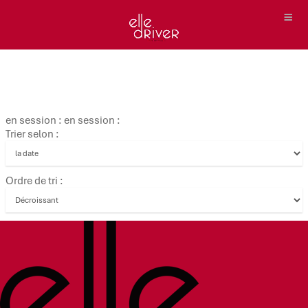
en session : en session :
Trier selon :
Ordre de tri :