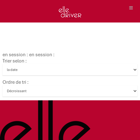
en session : en session :
Trier selon :
Ordre de tri :