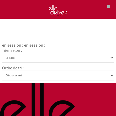
en session : en session :
Trier selon :
Ordre de tri :