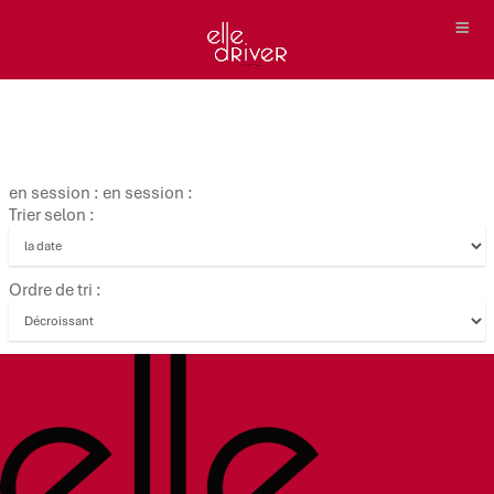
en session : en session :
Trier selon :
Ordre de tri :