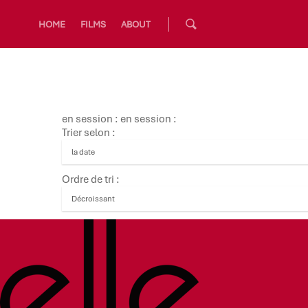
HOME
FILMS
ABOUT
en session : en session :
Trier selon :
Ordre de tri :