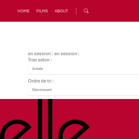
HOME
FILMS
ABOUT
en session : en session :
Trier selon :
Ordre de tri :