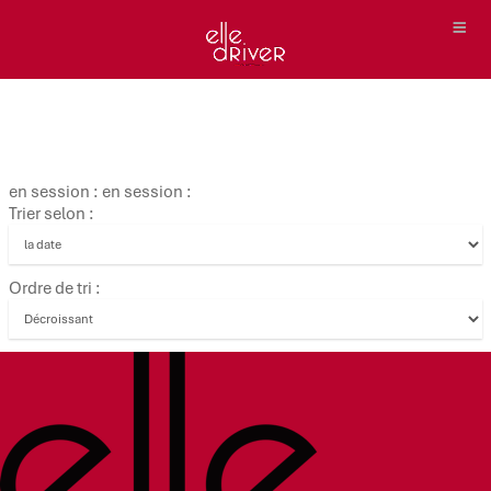
en session : en session :
Trier selon :
Ordre de tri :