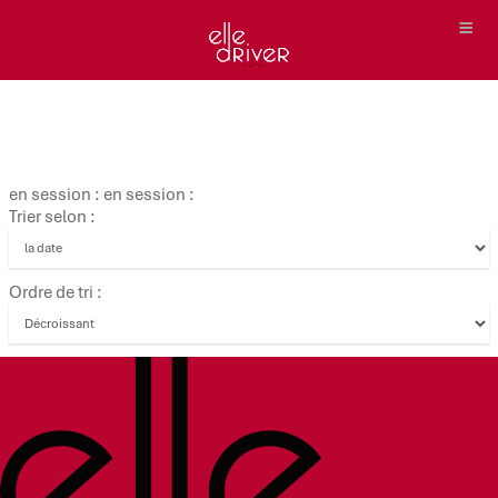
en session : en session :
Trier selon :
Ordre de tri :