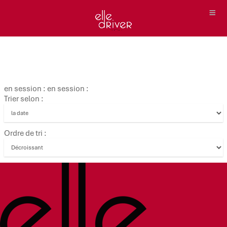
en session : en session :
Trier selon :
Ordre de tri :