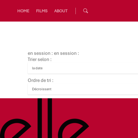
HOME
FILMS
ABOUT
en session : en session :
Trier selon :
Ordre de tri :