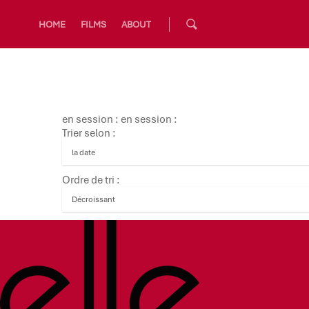
HOME
FILMS
ABOUT
en session : en session :
Trier selon :
Ordre de tri :