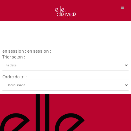
en session : en session :
Trier selon :
Ordre de tri :