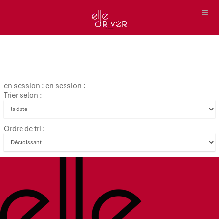
en session : en session :
Trier selon :
Ordre de tri :