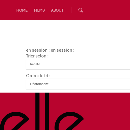
HOME
FILMS
ABOUT
en session : en session :
Trier selon :
Ordre de tri :