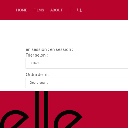
HOME
FILMS
ABOUT
en session : en session :
Trier selon :
Ordre de tri :