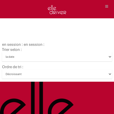
en session : en session :
Trier selon :
Ordre de tri :