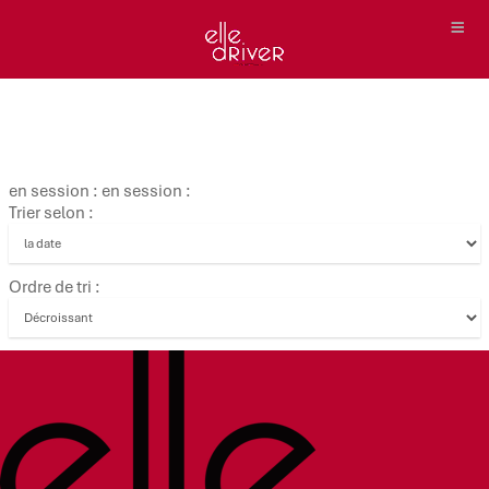
en session : en session :
Trier selon :
Ordre de tri :