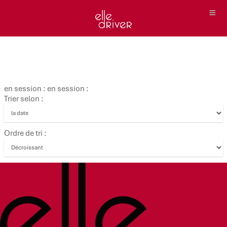
en session : en session :
Trier selon :
Ordre de tri :