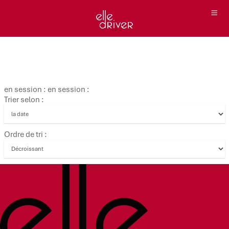
en session : en session :
Trier selon :
Ordre de tri :