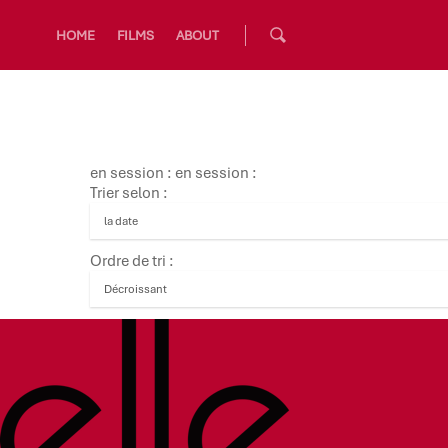
HOME
FILMS
ABOUT
en session : en session :
Trier selon :
Ordre de tri :