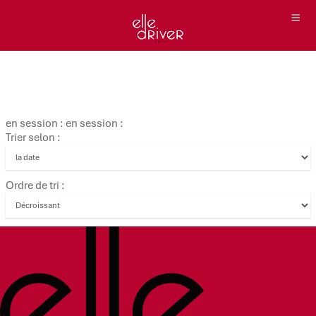
en session : en session :
Trier selon :
Ordre de tri :