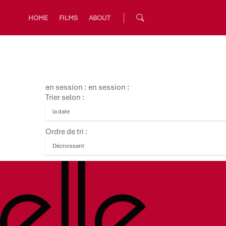
HOME
FILMS
ABOUT
en session : en session :
Trier selon :
Ordre de tri :