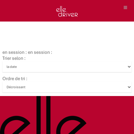
en session : en session :
Trier selon :
Ordre de tri :