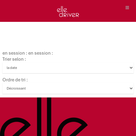
en session : en session :
Trier selon :
Ordre de tri :