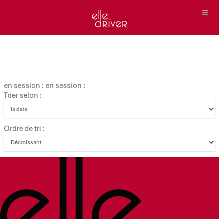
en session : en session :
Trier selon :
Ordre de tri :