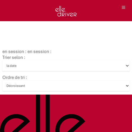
en session : en session :
Trier selon :
Ordre de tri :