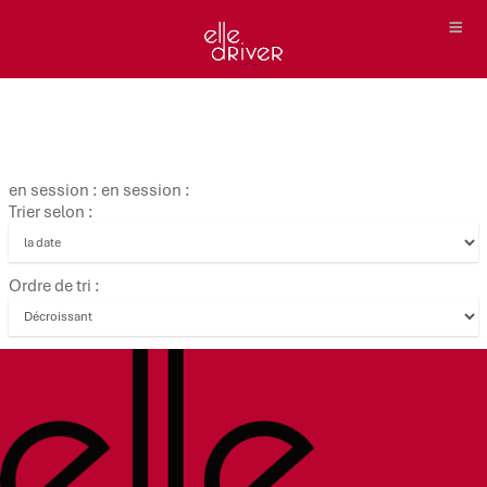
en session : en session :
Trier selon :
Ordre de tri :