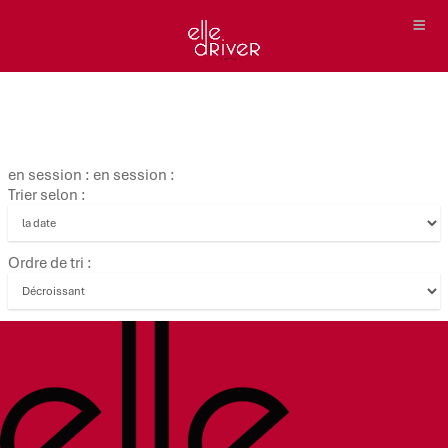
en session : en session :
Trier selon :
Ordre de tri :