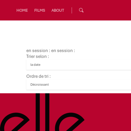
HOME
FILMS
ABOUT
en session : en session :
Trier selon :
Ordre de tri :