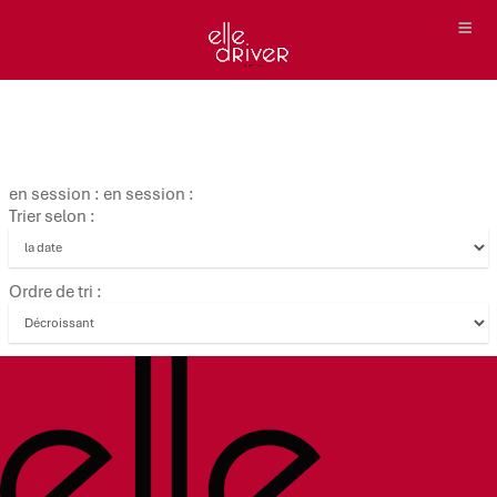
en session : en session :
Trier selon :
Ordre de tri :