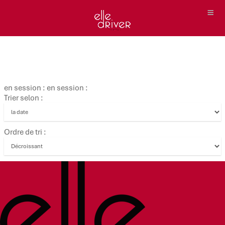
en session : en session :
Trier selon :
Ordre de tri :