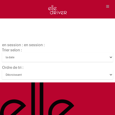
en session : en session :
Trier selon :
Ordre de tri :