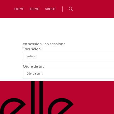
HOME
FILMS
ABOUT
en session : en session :
Trier selon :
Ordre de tri :