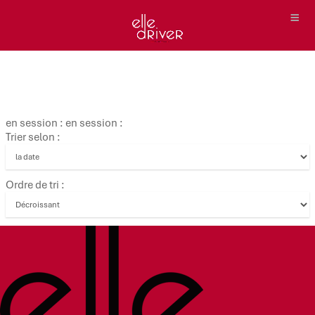
en session : en session :
Trier selon :
Ordre de tri :