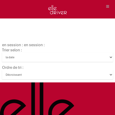
en session : en session :
Trier selon :
Ordre de tri :