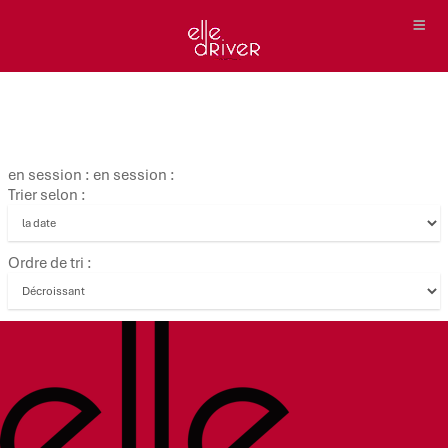
en session : en session :
Trier selon :
Ordre de tri :